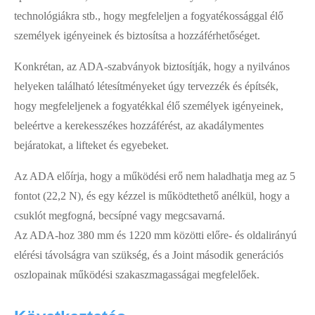
technológiákra stb., hogy megfeleljen a fogyatékossággal élő
személyek igényeinek és biztosítsa a hozzáférhetőséget.
Konkrétan, az ADA-szabványok biztosítják, hogy a nyilvános
helyeken található létesítményeket úgy tervezzék és építsék,
hogy megfeleljenek a fogyatékkal élő személyek igényeinek,
beleértve a kerekesszékes hozzáférést, az akadálymentes
bejáratokat, a lifteket és egyebeket.
Az ADA előírja, hogy a működési erő nem haladhatja meg az 5
fontot (22,2 N), és egy kézzel is működtethető anélkül, hogy a
csuklót megfogná, becsípné vagy megcsavarná.
Az ADA-hoz 380 mm és 1220 mm közötti előre- és oldalirányú
elérési távolságra van szükség, és a Joint második generációs
oszlopainak működési szakaszmagasságai megfelelőek.