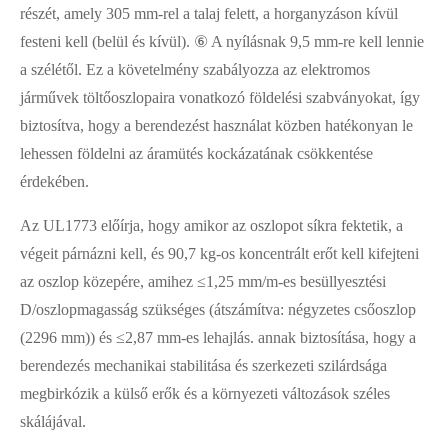
részét, amely 305 mm-rel a talaj felett, a horganyzáson kívül
festeni kell (belül és kívül). ⑥ A nyílásnak 9,5 mm-re kell lennie
a szélétől. Ez a követelmény szabályozza az elektromos
járművek töltőoszlopaira vonatkozó földelési szabványokat, így
biztosítva, hogy a berendezést használat közben hatékonyan le
lehessen földelni az áramütés kockázatának csökkentése
érdekében.
Az UL1773 előírja, hogy amikor az oszlopot síkra fektetik, a
végeit párnázni kell, és 90,7 kg-os koncentrált erőt kell kifejteni
az oszlop közepére, amihez ≤1,25 mm/m-es besüllyesztési
D/oszlopmagasság szükséges (átszámítva: négyzetes csőoszlop
(2296 mm)) és ≤2,87 mm-es lehajlás. annak biztosítása, hogy a
berendezés mechanikai stabilitása és szerkezeti szilárdsága
megbirkózik a külső erők és a környezeti változások széles
skálájával.