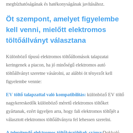
megbízhatóságának és hatékonyságának javításához.
Öt szempont, amelyet figyelembe
kell venni, mielőtt elektromos
töltőállványt választana
Különböző típusú elektromos töltőállomások talapzatai
keringenek a piacon, ha jó minőségű elektromos autó
töltőállványt szeretne vásárolni, az alábbi öt tényezőt kell
figyelembe vennie:
EV töltő talapzattal való kompatibilitás:
különböző EV töltő
nagykereskedők különböző méretű elektromos töltőket
gyártanak, ezért ügyeljen arra, hogy fali elektromos töltőjét a
választott elektromos töltőállványra fel lehessen szerelni.
A telepítendő elektromos töltőkészülékek száma:
Dokkoló