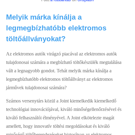
Melyik márka kínálja a
legmegbízhatóbb elektromos
töltőállványokat?
Az elektromos autók virágzó piacával az elektromos autók
tulajdonosai számára a megbízható töltőkészülék megtalálása
vált a legnagyobb gondot. Tehát melyik márka kínálja a
legmegbízhatóbb elektromos töltőállványt az elektromos
járművek tulajdonosai számára?
Számos versenytárs közül a Joint kiemelkedik kiemelkedő
technológiai innovációjával, kiváló minőségellenőrzésével és
kiváló felhasználói élményével. A Joint elkötelezte magát
amellett, hogy innovatív töltési megoldásokat és kiváló
minőségű töltőberendezéseket biztosítson az elektromos