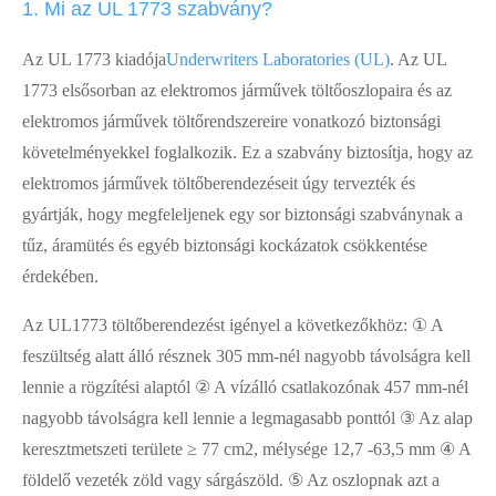
1. Mi az UL 1773 szabvány?
Az UL 1773 kiadója
Underwriters Laboratories
(UL)
. Az UL
1773 elsősorban az elektromos járművek töltőoszlopaira és az
elektromos járművek töltőrendszereire vonatkozó biztonsági
követelményekkel foglalkozik. Ez a szabvány biztosítja, hogy az
elektromos járművek töltőberendezéseit úgy tervezték és
gyártják, hogy megfeleljenek egy sor biztonsági szabványnak a
tűz, áramütés és egyéb biztonsági kockázatok csökkentése
érdekében.
Az UL1773 töltőberendezést igényel a következőkhöz: ① A
feszültség alatt álló résznek 305 mm-nél nagyobb távolságra kell
lennie a rögzítési alaptól ② A vízálló csatlakozónak 457 mm-nél
nagyobb távolságra kell lennie a legmagasabb ponttól ③ Az alap
keresztmetszeti területe ≥ 77 cm2, mélysége 12,7 -63,5 mm ④ A
földelő vezeték zöld vagy sárgászöld. ⑤ Az oszlopnak azt a