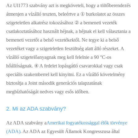
Az Ul1773 szabvány azt is megköveteli, hogy a töltőberendezés
átmenjen a vízálló teszten, beleértve a ① burkolatot az összes
szigeteletlen alkatrész tokozásához ② a bemeneti vezeték
csatlakoztatásához használt héjnak, a héjnak el kell választania a
bemeneti vezetőt a belső vezetékektől. Ne tegye ki a belső
vezetéket vagy a szigeteletlen feszültség alatt álló részeket. A
vízálló szigetelőanyagnak meg kell felelnie a 90 °C-os
hőállóságnak. ④ A fedelet lopásgátló csavarokkal vagy csak
speciális szakemberrel kell kinyitni. Ez a vízálló követelmény
biztosítja a Joint második generációs talapzatának
megbízhatóságát nedves vagy esős időben.
2. Mi az ADA szabvány?
Az ADA szabvány a
Amerikai fogyatékossággal élők törvénye
(ADA)
. Az ADA az Egyesült Államok Kongresszusa által